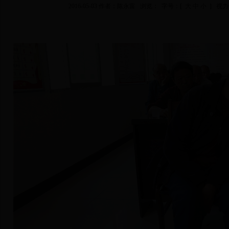
2016-05-03 作者：陈永富 浏览：
字号：[
大
中
小
] 视