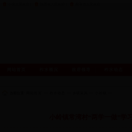
中央人民政府
|
陕西省人民政府
|
商洛市人民政府
网站首页
柞水概况
政府领导
柞水动态
当前位置:
网站首页
>>
柞水动态
>>
乡镇采风
>>
小岭镇
>>
小岭镇常湾村“两学一做”学