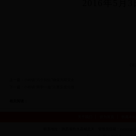
2016年5月3
【返
上一篇：
小岭镇“六个到位”确保汛期安全
下一篇：
小岭镇“两学一做”注重实突出做
相关阅读：
关于我们
设为首页
收藏本站
联系地址：陕西省柞水县城北关 管理员信箱：zsxinxigu@16