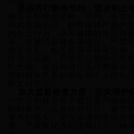
问题。
坚持厉行勤俭节约，坚决制止
领导干部
按照简朴、节约、务实
间的各项活动
，
始终保持严肃的
的生活行为、培养健康的生活情
省、市廉洁自律各项规定。严禁
相互送礼、相互宴请等拜年活动
终突击花钱，严禁节日期间公车
吃大喝、旅游和进行高消费娱乐
使职权有关系的单位和个人的礼
和支付凭证
。
加
大监督检查力度，切实维护
一把手
和领导班子成员要严格按
制的要求，认真抓好元旦、春节
要求的落实。切实加强对各
站所
查，严肃查处违纪违规行为，确