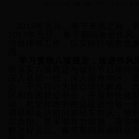
2013-01-04 作者：周雯 浏览：
字号：[
大
中
小
] 视力
2013
年元旦、春节来临之际，
2013
年元旦、春节期
间
改
进作风
洁自律等工作，以实际行动营造
围。
学习贯彻
八项规定
，
改进作风
彻落实
八项规定
与做好节日期间
深入基层一线，深入困难地区、
众，千方百计为群众排忧解难
。
区和贫困群众中去，开展帮扶救
动，把党和政府的温暖送给每一
调研和走访慰问要轻车简从，做
层负担。要采取有力措施，落实
解决好元旦、春节期间困难群众