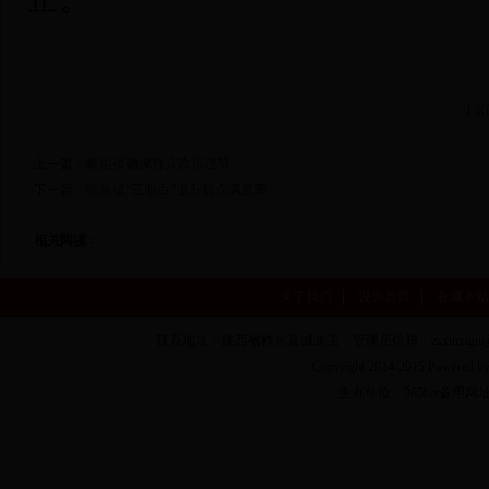
止。
【返
上一篇：
乾佑镇确保群众欢乐过节
下一篇：
乾佑镇“三明白”提升群众满意率
相关阅读：
关于我们
设为首页
收藏本站
联系地址：陕西省柞水县城北关 管理员信箱：zsxinxigu@16
Copyright 2014-2015 Powere
主办单位：365bet备用