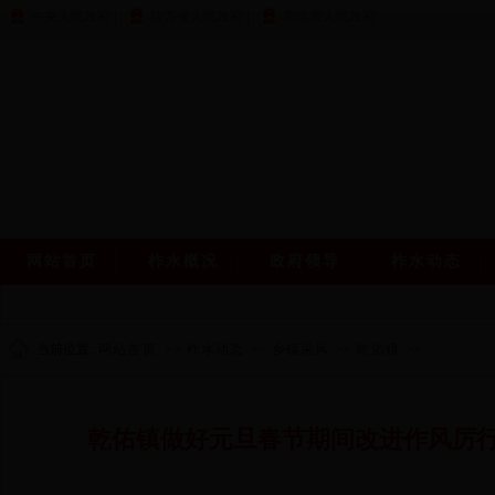
中央人民政府
|
陕西省人民政府
|
商洛市人民政府
网站首页
柞水概况
政府领导
柞水动态
当前位置:
网站首页
>>
柞水动态
>>
乡镇采风
>>
乾佑镇
>>
乾佑镇做好元旦春节期间改进作风厉