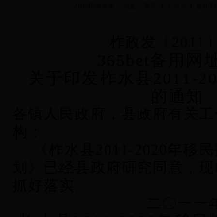
2011-07-08 作者： 浏览：
字号：[
大
中
小
] 视力保
柞政发〔2011
365bet备用
关于印发柞水县2011-2
的通知
各镇人民政府，县政府有关工
构：
《柞水县2011-2020年
划》已经县政府研究同意，现
抓好落实。
二
〇
一一