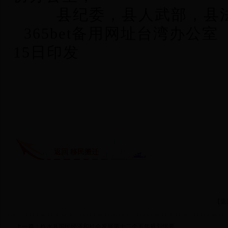
县纪委，县人武部，县
365bet备用网址台湾办公
15日印发
返回 移民搬迁
【返
上一篇：
柞水县国民经济和社会发展第十二个五年规划纲要