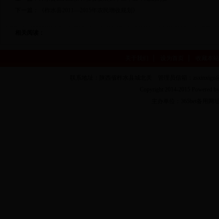
下一篇：
《柞水县2011—2015年农民增收规划》
相关阅读：
关于我们
设为首页
收藏本站
联系地址：陕西省柞水县城北关 管理员信箱：zsxinxigu@16
Copyright 2014-2015 Powere
主办单位：365bet备用