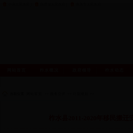
中央人民政府
|
陕西省人民政府
|
商洛市人民政府
网站首页
柞水概况
政府领导
柞水动态
当前位置:
网站首页
>>
政务公开
>>
计划规划
>>
柞水县2011-2020年移民搬