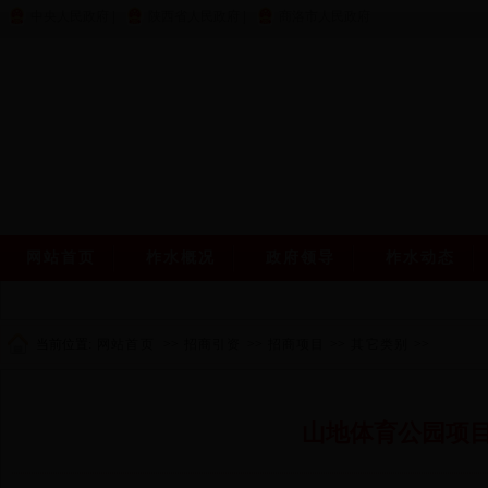
中央人民政府
|
陕西省人民政府
|
商洛市人民政府
网站首页
柞水概况
政府领导
柞水动态
当前位置:
网站首页
>>
招商引资
>>
招商项目
>>
其它类别
>>
山地体育公园项